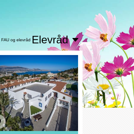
Elevråd
FAU og elevråd