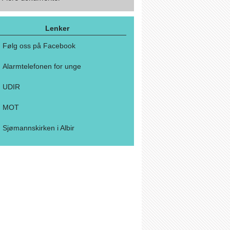
Lenker
Følg oss på Facebook
Alarmtelefonen for unge
UDIR
MOT
Sjømannskirken i Albir