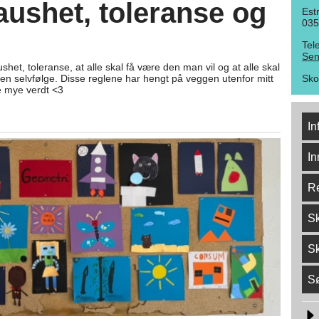
raushet, toleranse og
Est
035
Tel
Sen
shet, toleranse, at alle skal få være den man vil og at alle skal
 en selvfølge. Disse reglene har hengt på veggen utenfor mitt
Sko
ke mye verdt <3
In
In
Re
Sk
Sk
S