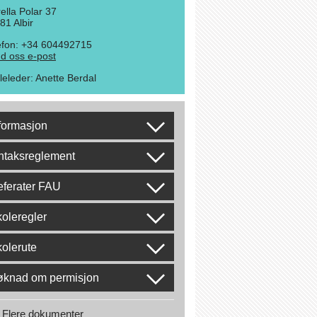
rella Polar 37
81 Albir
efon: +34 604492715
d oss e-post
leleder
:
Anette Berdal
formasjon
ntaksreglement
ferater FAU
oleregler
olerute
øknad om permisjon
Flere dokumenter