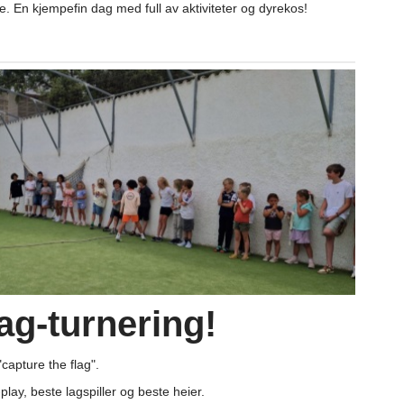
. En kjempefin dag med full av aktiviteter og dyrekos!
ag-turnering!
capture the flag".
r-play, beste lagspiller og beste heier.