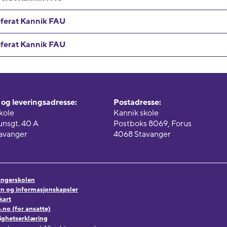
ferat Kannik FAU
ferat Kannik FAU
og leveringsadresse:
Postadresse:
kole
Kannik skole
hunsgt. 40 A
Postboks 8069, Forus
avanger
4068 Stavanger
vangerskolen
n og informasjonskapsler
kart
no (for ansatte)
lighetserklæring