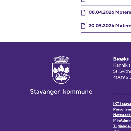
08.04.2026 Møtere
20.05.2026 Møtere
Besøks- 
Kannik s
St. Svit
4009 St
IKT i sta
Personver
Nettsteds
MinAdmin.
Tilgjenge