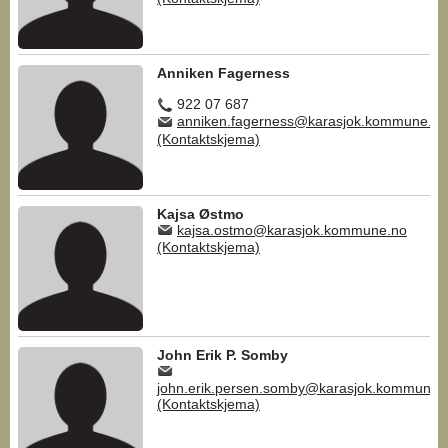
Anniken Fagerness
922 07 687
anniken.fagerness@karasjok.kommune.no
(Kontaktskjema)
Kajsa Østmo
kajsa.ostmo@karasjok.kommune.no
(Kontaktskjema)
John Erik P. Somby
john.erik.persen.somby@karasjok.kommune.
(Kontaktskjema)