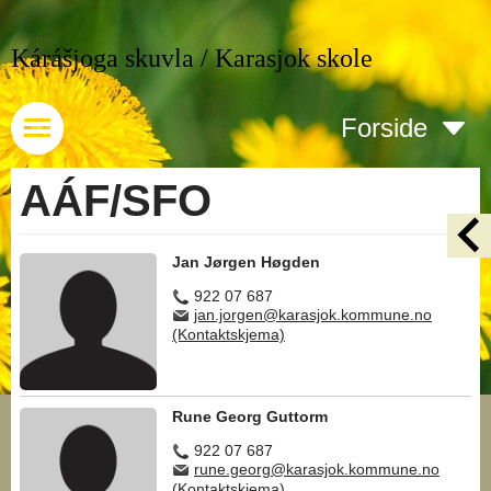
Kárášjoga skuvla / Karasjok skole
Forside
AÁF/SFO
Jan Jørgen Høgden
922 07 687
jan.jorgen@karasjok.kommune.no
(Kontaktskjema)
Rune Georg Guttorm
922 07 687
rune.georg@karasjok.kommune.no
(Kontaktskjema)