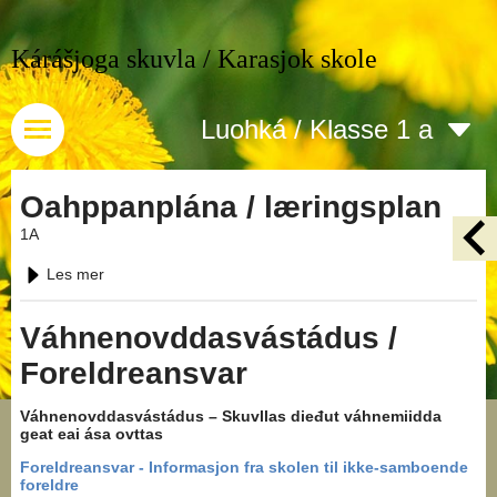
Kárášjoga skuvla / Karasjok skole
Luohká / Klasse 1 a
Oahppanplána / læringsplan
1A
Les mer
Váhnenovddasvástádus /
Foreldreansvar
Váhnenovddasvástádus – Skuvllas dieđut váhnemiidda
geat eai ása ovttas
Foreldreansvar - Informasjon fra skolen til ikke-samboende
foreldre