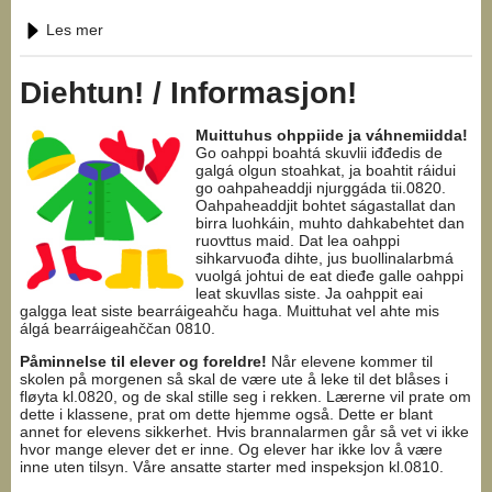
Les mer
Diehtun! / Informasjon!
Muittuhus ohppiide ja váhnemiidda!
Go oahppi boahtá skuvlii iđđedis de
galgá olgun stoahkat, ja boahtit ráidui
go oahpaheaddji njurggáda tii.0820.
Oahpaheaddjit bohtet ságastallat dan
birra luohkáin, muhto dahkabehtet dan
ruovttus maid. Dat lea oahppi
sihkarvuođa dihte, jus buollinalarbmá
vuolgá johtui de eat dieđe galle oahppi
leat skuvllas siste. Ja oahppit eai
galgga leat siste bearráigeahču haga. Muittuhat vel ahte mis
álgá bearráigeahččan 0810.
Påminnelse til elever og foreldre!
Når elevene kommer til
skolen på morgenen så skal de være ute å leke til det blåses i
fløyta kl.0820, og de skal stille seg i rekken. Lærerne vil prate om
dette i klassene, prat om dette hjemme også. Dette er blant
annet for elevens sikkerhet. Hvis brannalarmen går så vet vi ikke
hvor mange elever det er inne. Og elever har ikke lov å være
inne uten tilsyn. Våre ansatte starter med inspeksjon kl.0810.