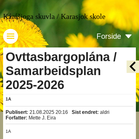
Kárášjoga skuvla / Karasjok skole
Forside
Ovttasbargoplána /
Samarbeidsplan
2025-2026
1A
Publisert:
21.08.2025 20:16
Sist endret:
aldri
Forfatter:
Mette J. Eira
1A