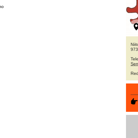
.no
Nii
973
Tel
Sen
Red