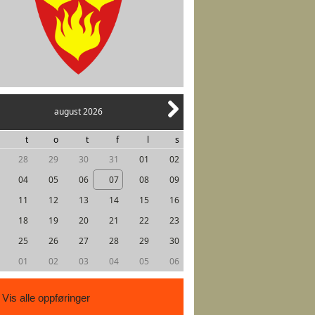
august 2026
t
o
t
f
l
s
28
29
30
31
01
02
04
05
06
07
08
09
11
12
13
14
15
16
18
19
20
21
22
23
25
26
27
28
29
30
01
02
03
04
05
06
Vis alle oppføringer