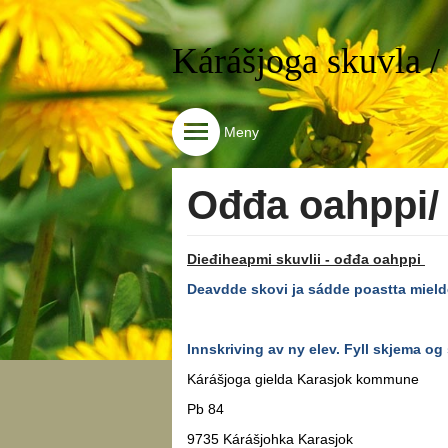
Kárášjoga skuvla /
Meny
Ođđa oahppi/
Dieđiheapmi skuvlii - ođđa oahppi
Deavdde skovi ja sádde poastta mield
Innskriving av ny elev. Fyll skjema og 
Kárášjoga gielda Karasjok kommune
Pb 84
9735 Kárášjohka Karasjok