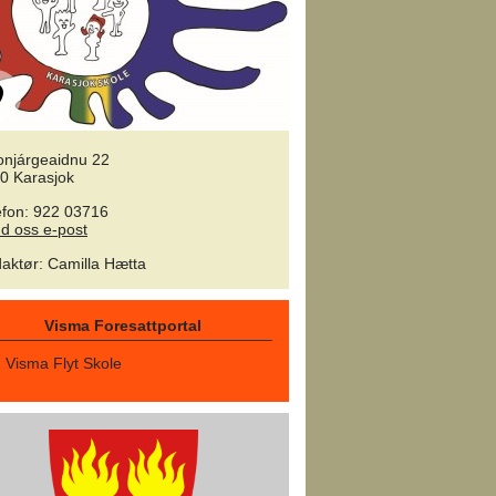
tonjárgeaidnu 22
0 Karasjok
efon: 922 03716
d oss e-post
aktør
:
Camilla Hætta
Visma Foresattportal
Visma Flyt Skole