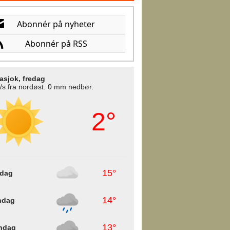
asjok, fredag
/s fra nordøst. 0 mm nedbør.
2°
15°
rdag
14°
ndag
13°
ndag