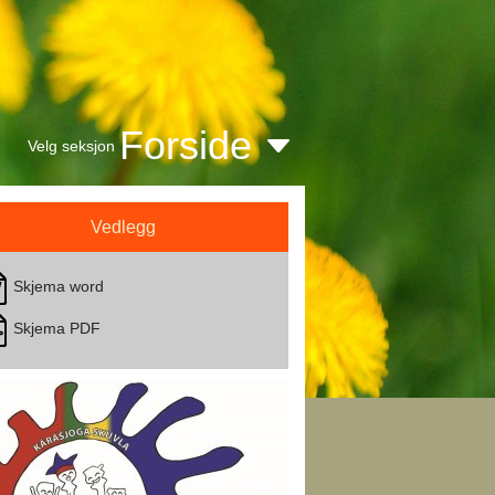
Forside
Velg seksjon
Vedlegg
Skjema word
Skjema PDF