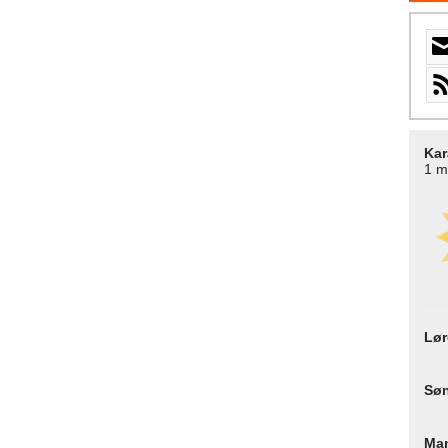
Kar
1 m
Lø
Sø
Ma