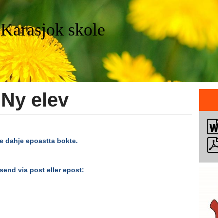
 Karasjok skole
 Ny elev
e dahje epoastta bokte.
send via post eller epost: