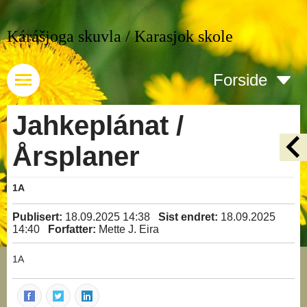
Kárášjoga skuvla / Karasjok skole
Forside
Jahkeplánat /
Årsplaner
1A
Publisert:
18.09.2025 14:38
Sist endret:
18.09.2025
14:40
Forfatter:
Mette J. Eira
1A