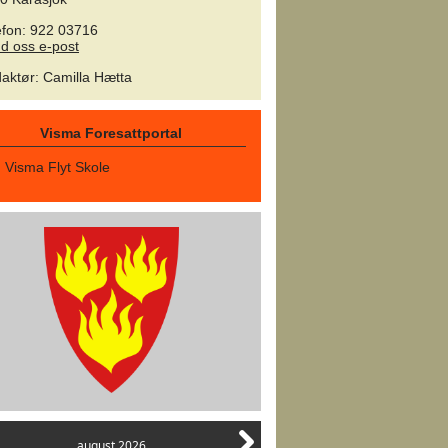
efon: 922 03716
d oss e-post
aktør
:
Camilla Hætta
Visma Foresattportal
Visma Flyt Skole
august 2026