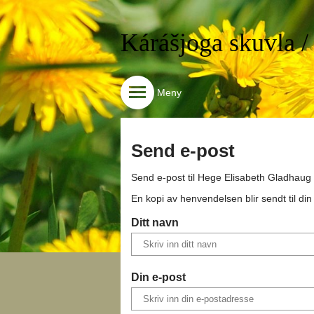
Kárášjoga skuvla /
Meny
Send e-post
Send e-post til
Hege Elisabeth Gladhaug
En kopi av henvendelsen blir sendt til di
Ditt navn
Din e-post