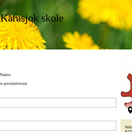
 Karasjok skole
 Næss
.
n e-postadresse.
Nii
973