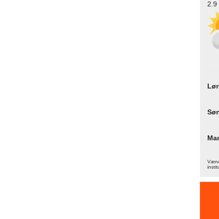
2.9
Lø
Sø
Ma
Værva
instit