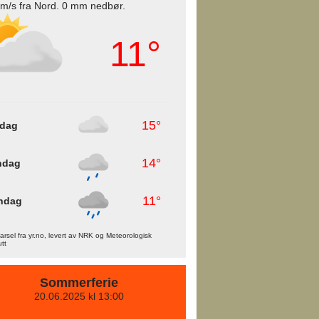
 m/s fra Nord. 0 mm nedbør.
11°
15°
rdag
14°
ndag
11°
ndag
rsel fra yr.no, levert av NRK og Meteorologisk
utt
Sommerferie
20.06.2025 kl 13:00