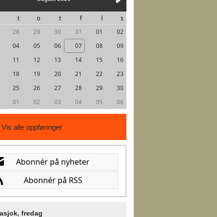
t
o
t
f
l
s
28
29
30
31
01
02
04
05
06
07
08
09
11
12
13
14
15
16
18
19
20
21
22
23
25
26
27
28
29
30
01
02
03
04
05
06
Vis alle oppføringer
asjok, fredag