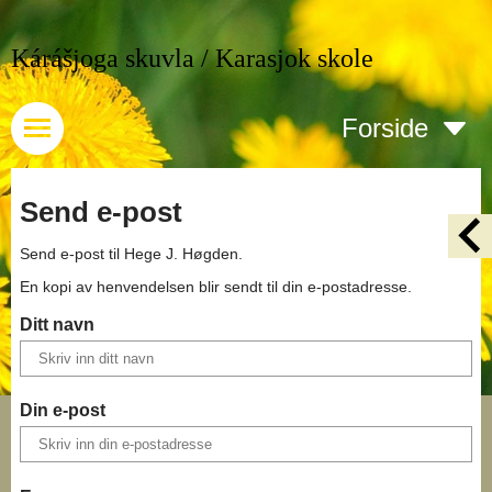
Kárášjoga skuvla / Karasjok skole
Forside
Send e-post
Send e-post til
Hege J. Høgden
.
En kopi av henvendelsen blir sendt til din e-postadresse.
Ditt navn
Din e-post