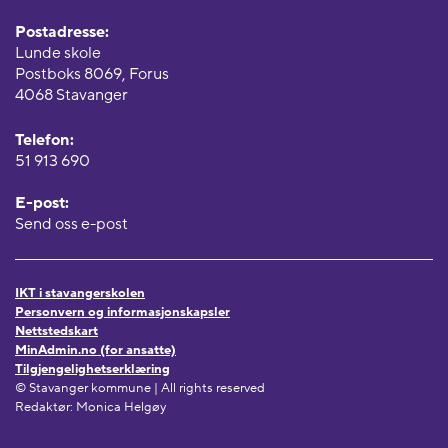
Postadresse:
Lunde skole
Postboks 8069, Forus
4068 Stavanger
Telefon:
51 913 690
E-post:
Send oss e-post
IKT i stavangerskolen
Personvern og informasjonskapsler
Nettstedskart
MinAdmin.no (for ansatte)
Tilgjengelighetserklæring
© Stavanger kommune | All rights reserved
Redaktør: Monica Helgøy