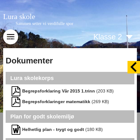
Lura skole
Sammen setter vi verdifulle spor
Klasse 2
Dokumenter
Lura skolekorps
Begrepsforklaring Vår 2015 1.trinn
(
203
KB)
Begrepsforklaringer matematikk
(
269
KB)
Plan for godt skolemiljø
Helhetlig plan - trygt og godt
(
180
KB)