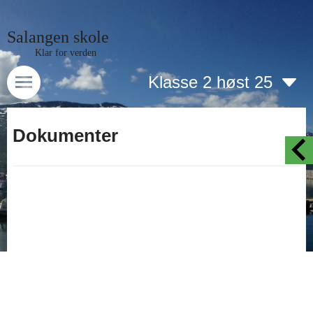
Salangen skole
Klar for verden
Klasse 2 høst 25
Dokumenter