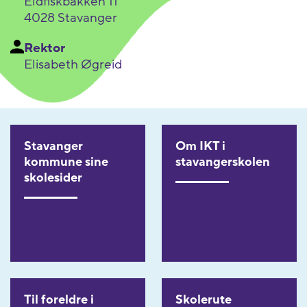
Eldfiskbakken 11
4028 Stavanger
Rektor
Elisabeth Øgreid
Stavanger
Om IKT i
kommune sine
stavangerskolen
skolesider
Til foreldre i
Skolerute