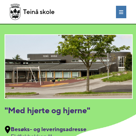
Teinå skole
"Med hjerte og hjerne"
Besøks- og leveringsadresse