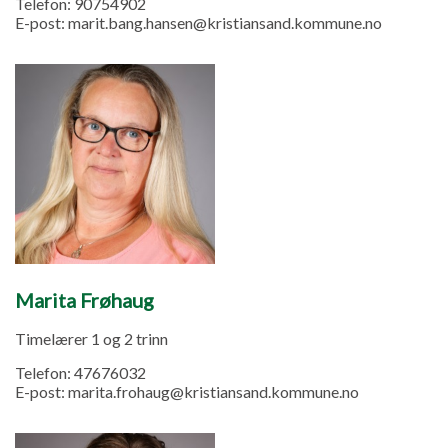
Telefon:
90754902
E-post:
marit.bang.hansen@kristiansand.kommune.no
Marita Frøhaug
Timelærer 1 og 2 trinn
Telefon:
47676032
E-post:
marita.frohaug@kristiansand.kommune.no