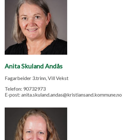
Anita Skuland Andås
Fagarbeider 3.trinn, Vill Vekst
Telefon:
90732973
E-post:
anita.skuland.andas@kristiansand.kommune.no