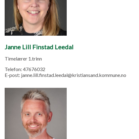
Janne Lill Finstad Leedal
Timelærer 1.trinn
Telefon:
47676032
E-post:
janne.lill.finstad.leedal@kristiansand.kommune.no