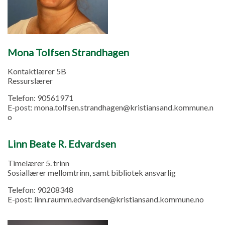
Mona Tolfsen Strandhagen
Kontaktlærer 5B
Ressurslærer
Telefon:
90561971
E-post:
mona.tolfsen.strandhagen@kristiansand.kommune.n
o
Linn Beate R. Edvardsen
Timelærer 5. trinn
Sosiallærer mellomtrinn, samt bibliotek ansvarlig
Telefon:
90208348
E-post:
linn.raumm.edvardsen@kristiansand.kommune.no