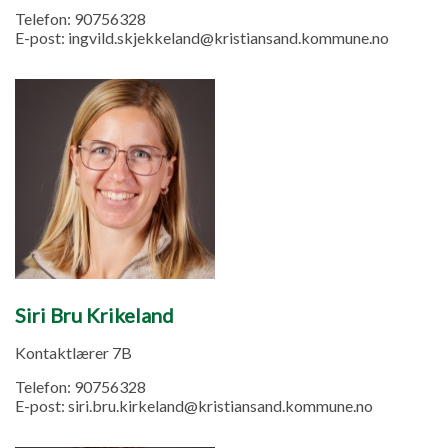
Telefon:
90756328
E-post:
ingvild.skjekkeland@kristiansand.kommune.no
Siri Bru Krikeland
Kontaktlærer 7B
Telefon:
90756328
E-post:
siri.bru.kirkeland@kristiansand.kommune.no