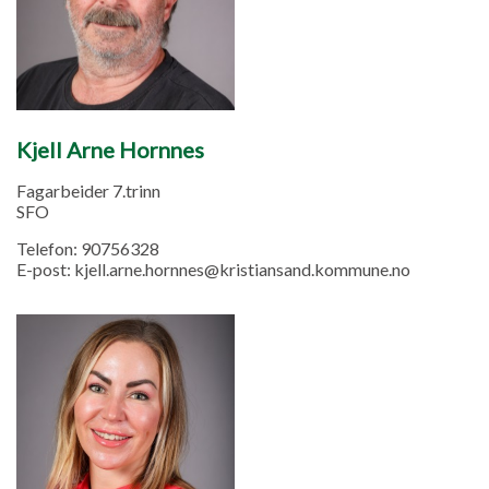
Kjell Arne Hornnes
Fagarbeider 7.trinn
SFO
Telefon:
90756328
E-post:
kjell.arne.hornnes@kristiansand.kommune.no