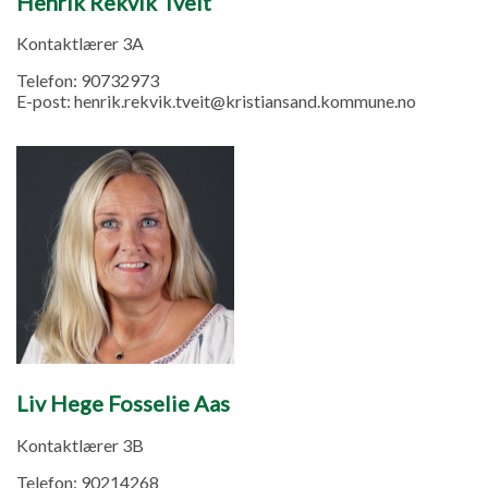
Henrik Rekvik Tveit
Kontaktlærer 3A
Telefon:
90732973
E-post:
henrik.rekvik.tveit@kristiansand.kommune.no
Liv Hege Fosselie Aas
Kontaktlærer 3B
Telefon:
90214268