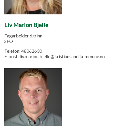
Liv Marion Bjelle
Fagarbeider 6.trinn
SFO
Telefon:
48062630
E-post:
liv.marion.bjelle@kristiansand.kommune.no