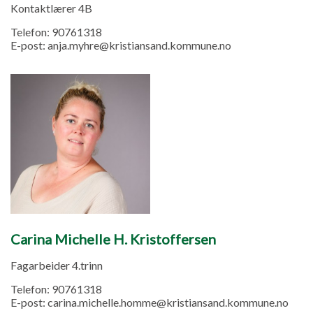
Kontaktlærer 4B
Telefon:
90761318
E-post:
anja.myhre@kristiansand.kommune.no
Carina Michelle H. Kristoffersen
Fagarbeider 4.trinn
Telefon:
90761318
E-post:
carina.michelle.homme@kristiansand.kommune.no