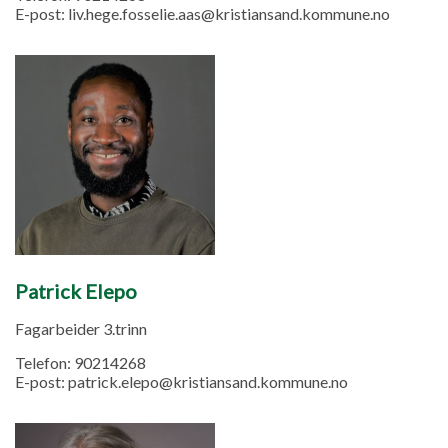
E-post:
liv.hege.fosselie.aas@kristiansand.kommune.no
Patrick Elepo
Fagarbeider 3.trinn
Telefon:
90214268
E-post:
patrick.elepo@kristiansand.kommune.no