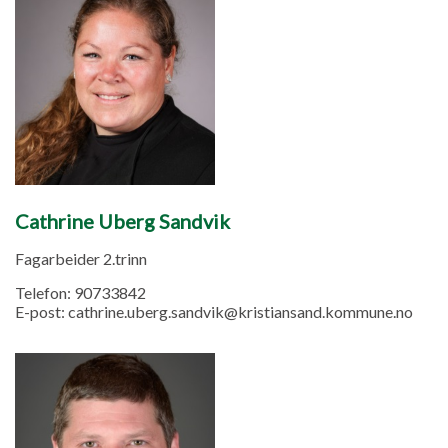
Cathrine Uberg Sandvik
Fagarbeider 2.trinn
Telefon:
90733842
E-post:
cathrine.uberg.sandvik@kristiansand.kommune.no