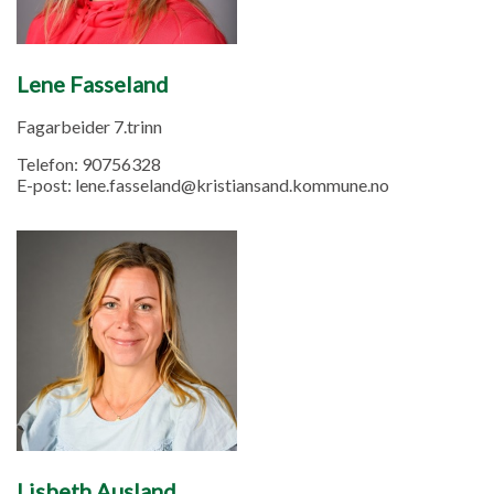
Lene Fasseland
Fagarbeider 7.trinn
Telefon:
90756328
E-post:
lene.fasseland@kristiansand.kommune.no
Lisbeth Ausland