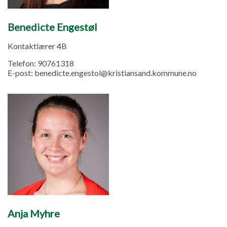
Benedicte Engestøl
Kontaktlærer 4B
Telefon:
90761318
E-post:
benedicte.engestol@kristiansand.kommune.no
Anja Myhre