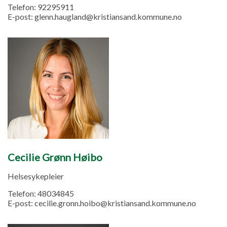
Telefon:
92295911
E-post:
glenn.haugland@kristiansand.kommune.no
Cecilie Grønn Høibo
Helsesykepleier
Telefon:
48034845
E-post:
cecilie.gronn.hoibo@kristiansand.kommune.no