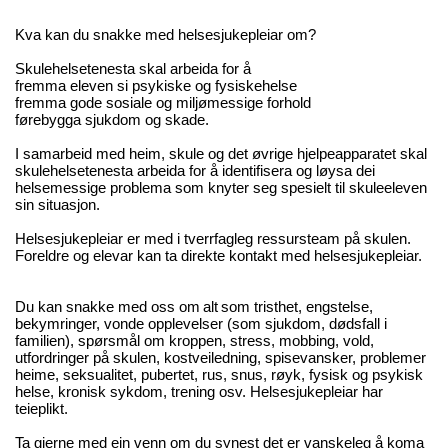
Kva kan du snakke med helsesjukepleiar om?
Skulehelsetenesta skal arbeida for å
fremma eleven si psykiske og fysiskehelse
fremma gode sosiale og miljømessige forhold
førebygga sjukdom og skade.
I samarbeid med heim, skule og det øvrige hjelpeapparatet skal
skulehelsetenesta arbeida for å identifisera og løysa dei
helsemessige problema som knyter seg spesielt til skuleeleven
sin situasjon.
Helsesjukepleiar er med i tverrfagleg ressursteam på skulen.
Foreldre og elevar kan ta direkte kontakt med helsesjukepleiar.
Du kan snakke med oss om alt som tristhet, engstelse,
bekymringer, vonde opplevelser (som sjukdom, dødsfall i
familien), spørsmål om kroppen, stress, mobbing, vold,
utfordringer på skulen, kostveiledning, spisevansker, problemer
heime, seksualitet, pubertet, rus, snus, røyk, fysisk og psykisk
helse, kronisk sykdom, trening osv. Helsesjukepleiar har
teieplikt.
Ta gjerne med ein venn om du synest det er vanskeleg å koma