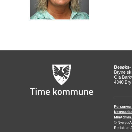
Besøks- 
Bryne sk
Ola Bark
4340 Bry
Personver
Nettstadka
MinAdmin.no
© Nyweb AS 
Redaktør: 