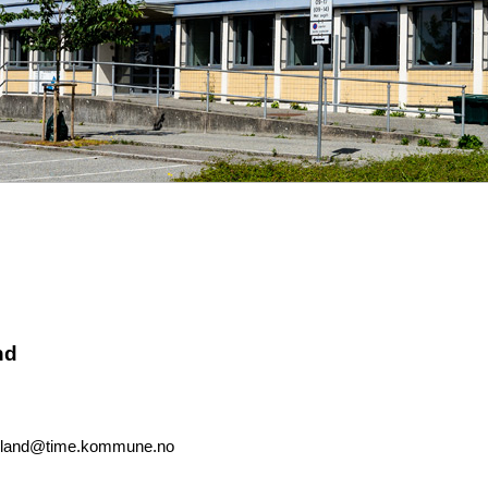
nd
eland@time.kommune.no