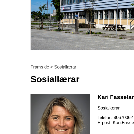
Framside
> Sosiallærar
Sosiallærar
Kari Fassela
Sosiallærar
Telefon:
90670062
E-post:
Kari.Fass