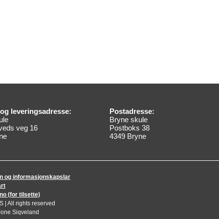
og leveringsadresse:
Postadresse:
ule
Bryne skule
veds veg 16
Postboks 38
ne
4349 Bryne
n og informasjonskapslar
rt
 (for tilsette)
| All rights reserved
Jone Siqveland