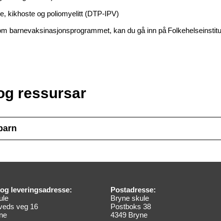
mpe, kikhoste og poliomyelitt (DTP-IPV)
r om barnevaksinasjonsprogrammet, kan du gå inn på Folkehelseinstitut
og ressursar
 barn
og leveringsadresse:
Postadresse:
ule
Bryne skule
veds veg 16
Postboks 38
ne
4349 Bryne