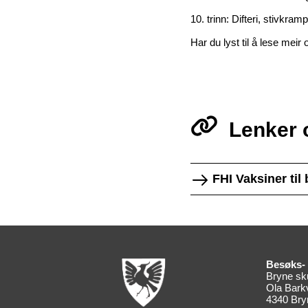
10. trinn: Difteri, stivkra
Har du lyst til å lese mei
Lenker 
FHI Vaksiner til
Besøks- 
Bryne sk
Ola Bark
4340 Bry