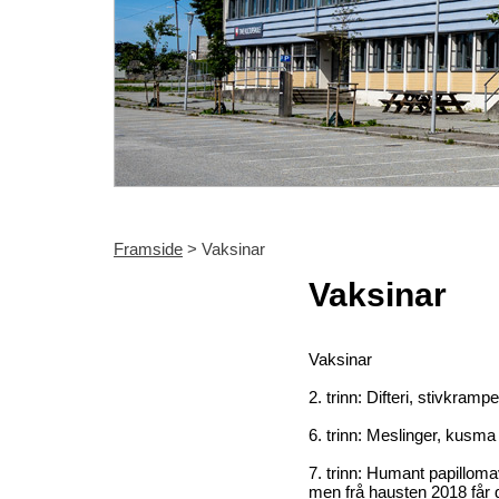
Framside
> Vaksinar
Vaksinar
Vaksinar
2. trinn: Difteri, stivkram
6. trinn: Meslinger, kus
7. trinn: Humant papilloma
men frå hausten 2018 får g