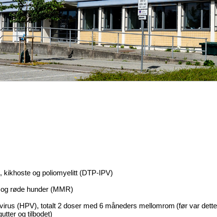
pe, kikhoste og poliomyelitt (DTP-IPV)
ma og røde hunder (MMR)
virus (HPV), totalt 2 doser med 6 måneders mellomrom (før var dette ei
utter og tilbodet)