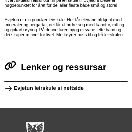
Kvart skuleår reisar 6.trinn på leirskule til Evjetun! Dette er
høgdepunktet for året for dei aller fleste både små og store!
Evjetun er ein populær leirskule. Her får elevane bli kjent med
mineraler og bergartar, dei får utfordre seg med kanotur, rafting
og gokartkøyring. På denne turen bygg elevane tette band og
dei skaper minner for livet. Me køyrer buss til og frå leirskulen.
Lenker og ressursar
Evjetun leirskule si nettside