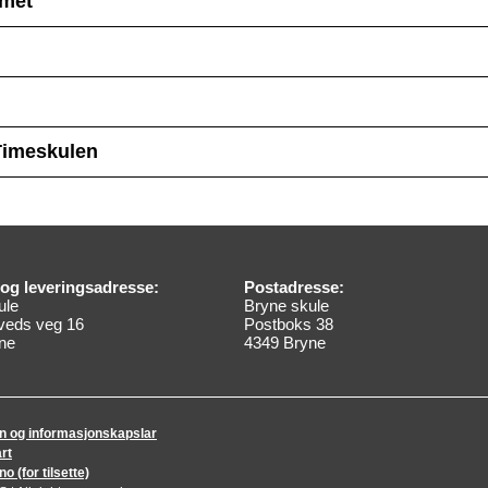
met
 Timeskulen
og leveringsadresse:
Postadresse:
ule
Bryne skule
veds veg 16
Postboks 38
ne
4349 Bryne
n og informasjonskapslar
rt
 (for tilsette)