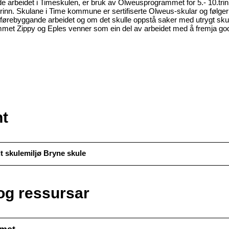
de arbeidet i Timeskulen, er bruk av Olweusprogrammet for 5.- 10.tri
 trinn. Skulane i Time kommune er sertifiserte Olweus-skular og følger
førebyggande arbeidet og om det skulle oppstå saker med utrygt skule
met Zippy og Eples venner som ein del av arbeidet med å fremja go
t
dt skulemiljø Bryne skule
og ressursar