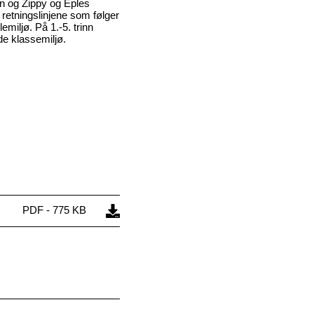
nn og Zippy og Eples
 retningslinjene som følger
miljø. På 1.-5. trinn
de klassemiljø.
PDF - 775 KB