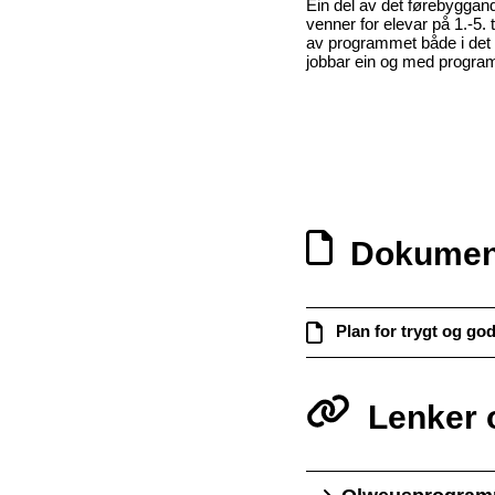
Ein del av det førebyggan
venner for elevar på 1.-5.
av programmet både i det 
jobbar ein og med program
Dokumen
Plan for trygt og go
Lenker 