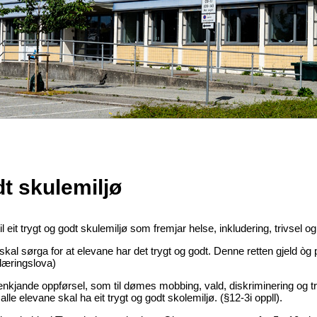
dt skulemiljø
il eit trygt og godt skulemiljø som fremjar helse, inkludering, trivsel og
al sørga for at elevane har det trygt og godt. Denne retten gjeld òg
plæringslova)
enkjande oppførsel, som til dømes mobbing, vald, diskriminering og t
alle elevane skal ha eit trygt og godt skolemiljø. (§12-3i oppll).