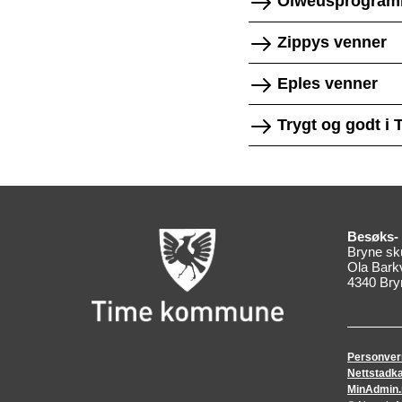
Olweusprogram
Zippys venner
Eples venner
Trygt og godt i
Besøks- 
Bryne sk
Ola Bark
4340 Bry
Personver
Nettstadka
MinAdmin.no