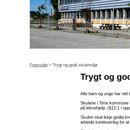
Framside
> Trygt og godt skulemiljø
Trygt og go
Alle barn og unge har rett t
Skulane i Time kommune sk
på leksehjelp. (§12-1 i op
Skulen skal ikkje godta kr
arbeide kontinuerleg for at 