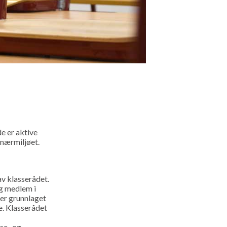
e er aktive
 nærmiljøet.
av klasserådet.
og medlem i
er grunnlaget
e. Klasserådet
se- og