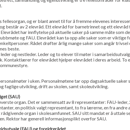
.
 fellesorgan, og er blant annet til for å fremme elevenes interesser
g består av 2 elevråd. Ett elevråd for barnetrinnet og ett elevråd 
Elevrådet har innflytelse på aktuelle saker på samme måte som de
ubbmøte og FAU. Elevrådet kan ta opp alle saker som er viktige f
enkeltpersoner. Rådet drøfter årlig mange saker som angår trivsel
enes beste.
 leder og nestleder. Leder og to elever til møter i samarbeidsutval
k. Kontaktlærer for elevrådet hjelper elevrådet i deres arbeid. To 
 kommunestyre.
personalmøter i uken. Personalmøtene tar opp dagsaktuelle saker
og faglige utvikling, drift av skolen, samt skoleutvikling.
lget (SAU)
øverste organ. Det er sammensatt av 8 representanter: FAU-leder, 
anter, en politisk valgt representant, to fra lærerne, en fra andre 
t rådgivende organ i skolesamfunnet. SAU sitt mandat er å uttale s
en. Rektor har generell informasjonsplikt overfor SAU.
eidsutvalg (FAU) og foreldrerådet