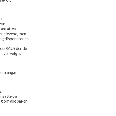
 i
for
 ansattes
or elevene, men
 og disponerer en
get (SAU) der de
elever velges
 som angår
2
ansatte og
eg om alle saker