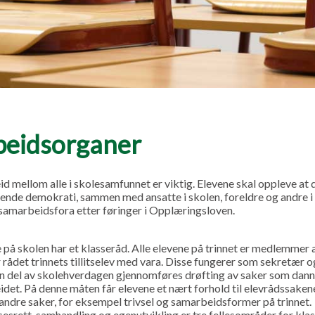
eidsorganer
d mellom alle i skolesamfunnet er viktig. Elevene skal oppleve at d
evende demokrati, sammen med ansatte i skolen, foreldre og andre i
 samarbeidsfora etter føringer i Opplæringsloven.
e på skolen har et klasseråd. Alle elevene på trinnet er medlemmer 
 rådet trinnets tillitselev med vara. Disse fungerer som sekretær 
en del av skolehverdagen gjennomføres drøfting av saker som dann
idet. På denne måten får elevene et nært forhold til elevrådssaken
andre saker, for eksempel trivsel og samarbeidsformer på trinnet.
rett, samhandling og egenutvikling er tre fellesområder for klas