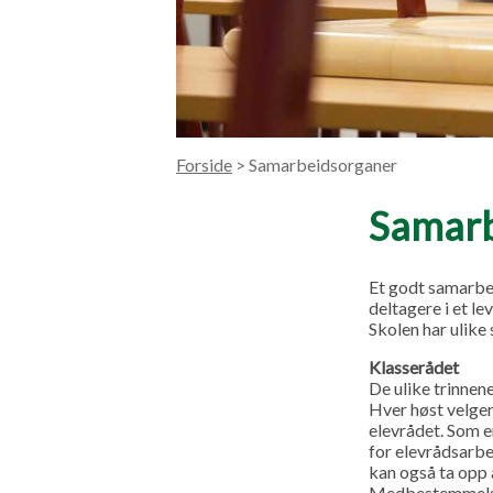
Forside
> Samarbeidsorganer
Samarb
Et godt samarbei
deltagere i et l
Skolen har ulike
Klasserådet
De ulike trinnen
Hver høst velger
elevrådet. Som 
for elevrådsarbe
kan også ta opp 
Medbestemmelses