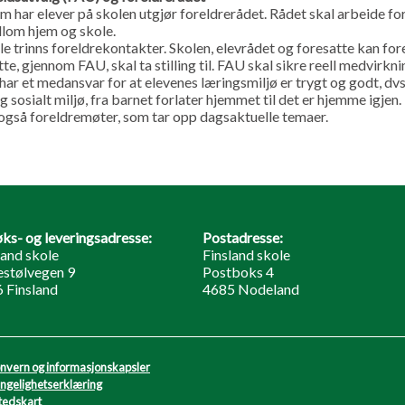
m har elever på skolen utgjør foreldrerådet. Rådet skal arbeide for
lom hjem og skole.
le trinns foreldrekontakter. Skolen, elevrådet og foresatte kan for
te, gjennom FAU, skal ta stilling til. FAU skal sikre reell medvirkni
har et medansvar for at elevenes læringsmiljø er trygt og godt, dvs
og sosialt miljø, fra barnet forlater hjemmet til det er hjemme igjen.
også foreldremøter, som tar opp dagsaktuelle temaer.
ks- og leveringsadresse:
Postadresse:
land skole
Finsland skole
stølvegen 9
Postboks 4
 Finsland
4685 Nodeland
nvern og informasjonskapsler
engelighetserklæring
tedskart