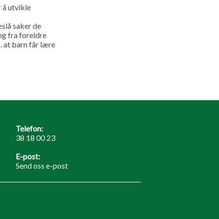
 å utvikle
eslå saker de
ng fra foreldre
. at barn får lære
Telefon:
38 18 00 23
E-post:
Send oss e-post