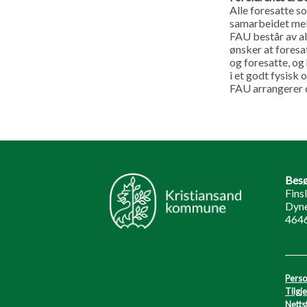
Alle foresatte so
samarbeidet mel
FAU består av al
ønsker at foresat
og foresatte, og 
i et godt fysisk 
FAU arrangerer 
Besø
Fins
Dyne
4646
Perso
Tilgj
Netts