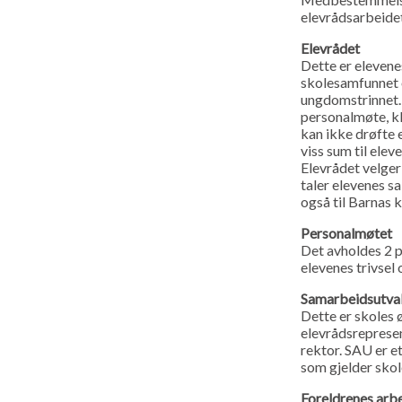
elevrådsarbeidet
Elevrådet
Dette er elevenes
skolesamfunnet o
ungdomstrinnet. 
personalmøte, kl
kan ikke drøfte 
viss sum til elev
Elevrådet velger
taler elevenes sa
også til Barnas
Personalmøtet
Det avholdes 2 
elevenes trivsel 
Samarbeidsutva
Dette er skoles 
elevrådsrepresent
rektor. SAU er e
som gjelder skol
Foreldrenes arb