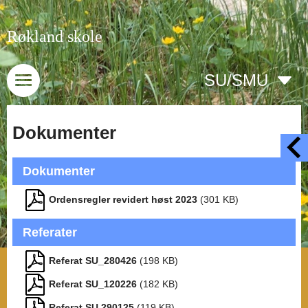
Røkland skole
SU/SMU
Dokumenter
Dokumenter
Ordensregler revidert høst 2023
(
301
KB)
Referater
Referat SU_280426
(
198
KB)
Referat SU_120226
(
182
KB)
Referat SU 290125
(
119
KB)