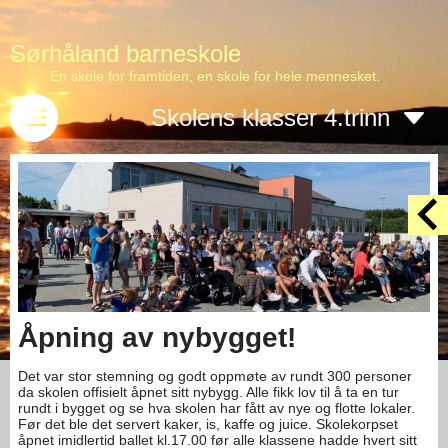
Sørhåland barneskole
En skole for framtiden, en skole for hele mennesket.
Skolens klasser 4.trinn
Åpning av nybygget!
Det var stor stemning og godt oppmøte av rundt 300 personer
da skolen offisielt åpnet sitt nybygg. Alle fikk lov til å ta en tur
rundt i bygget og se hva skolen har fått av nye og flotte lokaler.
Før det ble det servert kaker, is, kaffe og juice. Skolekorpset
åpnet imidlertid ballet kl.17.00 før alle klassene hadde hvert sitt