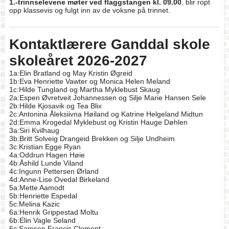
1.-trinnselevene møter ved flaggstangen kl. 09.00
, blir ropt
opp klassevis og fulgt inn av de voksne på trinnet.
Kontaktlærere Ganddal skole
skoleåret 2026-2027
1a:Elin Bratland og May Kristin Øgreid
1b:Eva Henriette Vawter og Monica Helen Meland
1c:Hilde Tungland og Martha Myklebust Skaug
2a:Espen Øvretveit Johannessen og Silje Marie Hansen Sele
2b:Hilde Kjosavik og Tea Blix
2c:Antonina Åleksiivna Høiland og Katrine Helgeland Midtun
2d:Emma Krogedal Myklebust og Kristin Hauge Døhlen
3a:Siri Kvilhaug
3b:Britt Solveig Drangeid Brekken og Silje Undheim
3c:Kristian Egge Ryan
4a:Oddrun Hagen Høie
4b:Åshild Lunde Viland
4c:Ingunn Pettersen Ørland
4d:Anne-Lise Ovedal Birkeland
5a:Mette Aamodt
5b:Henriette Espedal
5c:Melina Kazic
6a:Henrik Grippestad Moltu
6b:Elin Vagle Seland
6c:Samson Francis Clement