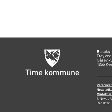
Besøks- 
Frøyland
Gåsevik
4355 Kve
Personver
Nettstadka
MinAdmin.no
© Nyweb AS 
Redaktør: 