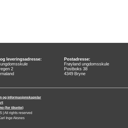
og leveringsadresse:
Postadresse:
 ungdomsskule
Frøyland ungdomsskule
vegen 2
Postboks 38
rnaland
4349 Bryne
n og informasjonskapslar
rt
 (for tilsette)
| All rights reserved
Karl Inge Aksnes