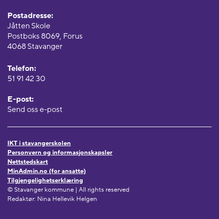
Postadresse:
Jåtten Skole
Postboks 8069, Forus
4068 Stavanger
Telefon:
51 91 42 30
E-post:
Send oss e-post
IKT i stavangerskolen
Personvern og informasjonskapsler
Nettstedskart
MinAdmin.no (for ansatte)
Tilgjengelighetserklæring
© Stavanger kommune | All rights reserved
Redaktør: Nina Hellevik Helgen