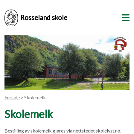
Rosseland skole
Forside
> Skolemelk
Skolemelk
Bestilling av skolemelk gjøres via nettstedet
skolelyst.no
.