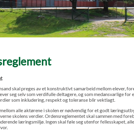
sreglement
t
ansand skal preges av et konstruktivt samarbeid mellom elever, for
ever seg selv som verdifulle deltagere, og som medansvarlige for 
rdier som inkludering, respekt og toleranse blir vektlagt.
mellom alle aktørene i skolen er nødvendig for et godt læringsut
r å verne skolens verdier. Ordensreglementet skal sammen med for
derende læringsmiljø. Ingen skal føle seg utenfor fellesskapet, alle 
lvor.