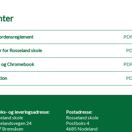
ter
ordensreglement
PDF
 for Rosseland skole
PD
d og Chromebook
PDF
tion
PD
ks- og leveringsadresse:
Postadresse:
eland skole
Rosseland skole
elandsvegen 24
Postboks 4
 Brennåsen
4685 Nodeland