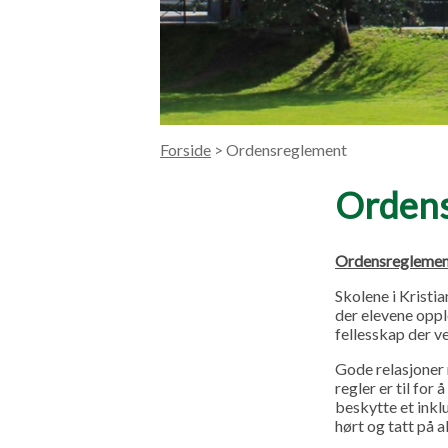
Forside
> Ordensreglement
Orden
Ordensreglemen
Skolene i Kristi
der elevene oppl
fellesskap der ve
Gode relasjoner 
regler er til fo
beskytte et inklu
hørt og tatt på a