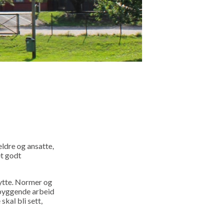
eldre og ansatte,
et godt
bytte. Normer og
ebyggende arbeid
skal bli sett,