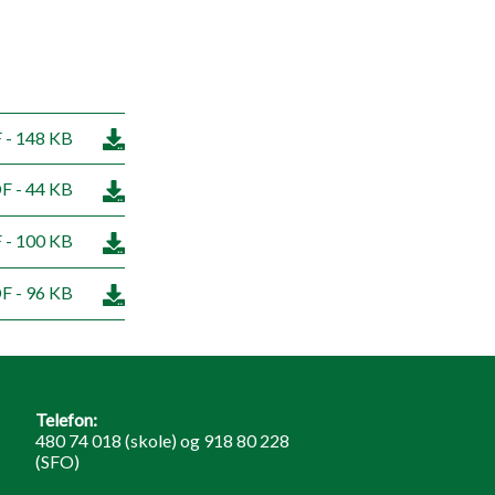
 - 148 KB
F - 44 KB
 - 100 KB
F - 96 KB
Telefon:
480 74 018 (skole) og 918 80 228
(SFO)