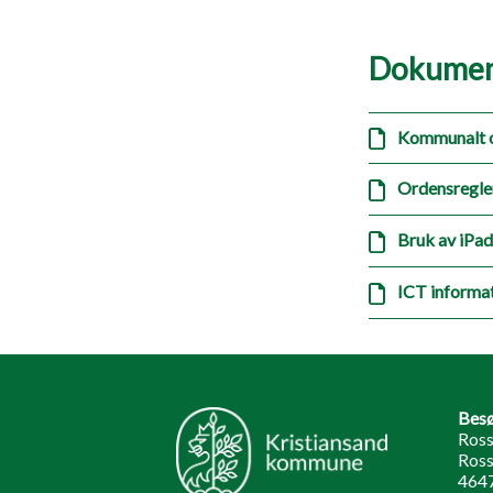
Dokumen
Kommunalt 
Ordensregler
Bruk av iPa
ICT informa
Besø
Ross
Ross
4647