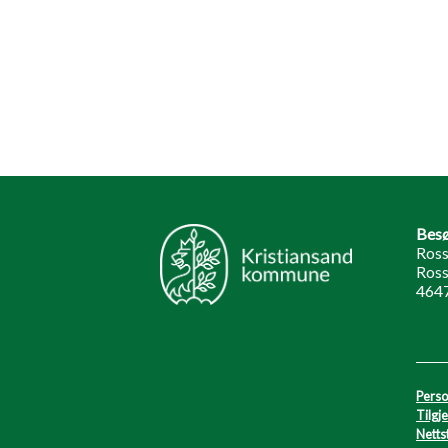
Besø
Ross
Ross
4647
Perso
Tilgj
Netts