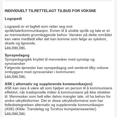
INDIVIDUELT TILRETTELAGT TILBUD FOR VOKSNE
Logopedi
Logopedi er et fagfelt som retter seg mot
språk/tale/kommunikasjon. Evnen til å utvikle språk og tale er et
av menneskets grunnleggende behov. Vansker på dette området
kan være medfødt eller det kan komme som følge av sykdom,
skade og lignende.
Les mer her.
Synspedagog
Synspedagogikk knyttet til mennesker med synstap og
synsvansker
Følgende tjenester kan synspedagog ved senteret tilby voksne
innbyggere med synsvansker i kommunen:
Les mer her.
ASK ( alternativ og supplerende kommunikasjon)
ASK kan sies å være alt som hjelper en person til å kommunisere
effektivt, når tradisjonelle måter å kommunisere på ikke strekker
til. Mennesker som helt eller delvis mangler tale, vil ha behov for
andre uttrykksformer. Det er disse uttrykksformene som har
fellesbetegnelsen alternativ og supplerende kommunikasjon
(ASK) (Kilde: Trøndelag og Torshov kompetansesenter)
Les mer her.