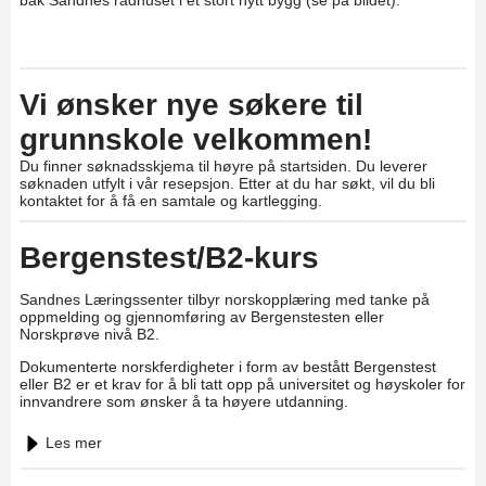
bak Sandnes rådhuset i et stort nytt bygg (se på bildet).
Vi ønsker nye søkere til
grunnskole velkommen!
Du finner søknadsskjema til høyre på startsiden. Du leverer
søknaden utfylt i vår resepsjon. Etter at du har søkt, vil du bli
kontaktet for å få en samtale og kartlegging.
Bergenstest/B2-kurs
Sandnes Læringssenter tilbyr norskopplæring med tanke på
oppmelding og gjennomføring av Bergenstesten eller
Norskprøve nivå B2.
Dokumenterte norskferdigheter i form av bestått Bergenstest
eller B2 er et krav for å bli tatt opp på universitet og høyskoler for
innvandrere som ønsker å ta høyere utdanning.
Les mer