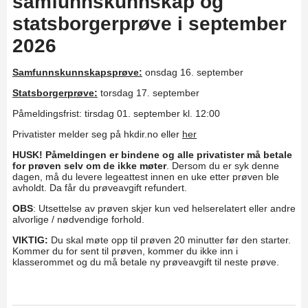
samfunnskunnskap og
statsborgerprøve i september
2026
Samfunnskunnskapsprøve:
onsdag 16. september
Statsborgerprøve:
torsdag 17. september
Påmeldingsfrist: tirsdag 01. september kl. 12:00
Privatister melder seg på hkdir.no eller
her
HUSK!
Påmeldingen er bindene og alle privatister må betale
for prøven selv om de ikke møter
. Dersom du er syk denne
dagen, må du levere legeattest innen en uke etter prøven ble
avholdt. Da får du prøveavgift refundert.
OBS
: Utsettelse av prøven skjer kun ved helserelatert eller andre
alvorlige / nødvendige forhold.
VIKTIG:
Du skal møte opp til prøven 20 minutter før den starter.
Kommer du for sent til prøven, kommer du ikke inn i
klasserommet og du må betale ny prøveavgift til neste prøve.