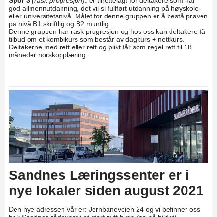
Spor 3
(rask progresjon)
:
er tilrettelagt for deltakere som har
god allmennutdanning, det vil si fullført utdanning på høyskole-
eller universitetsnivå. Målet for denne gruppen er å bestå prøven
på nivå B1 skriftlig og B2 muntlig.
Denne gruppen har rask progresjon og hos oss kan deltakere få
tilbud om et kombikurs som består av dagkurs + nettkurs.
Deltakerne med rett eller rett og plikt får som regel rett til 18
måneder norskopplæring.
Sandnes Læringssenter er i
nye lokaler siden august 2021
Den nye adressen vår er: Jernbaneveien 24 og vi befinner oss