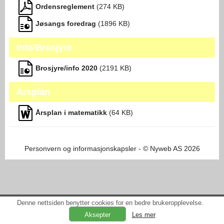
Ordensreglement
(
274
KB)
Jøsangs foredrag
(
1896
KB)
Info/Brosjyre
Brosjyre/info 2020
(
2191
KB)
Årsplan
Årsplan i matematikk
(
64
KB)
Personvern og informasjonskapsler
- © Nyweb AS 2026
Denne nettsiden benytter cookies for en bedre brukeropplevelse.
Les mer