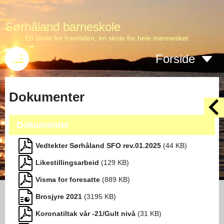
Sørhåland barneskole
En skole for framtiden, en skole for hele mennesket.
Forside
Dokumenter
Dokumenter
Vedtekter Sørhåland SFO rev.01.2025
(
44
KB)
Likestillingsarbeid
(
129
KB)
Visma for foresatte
(
889
KB)
Brosjyre 2021
(
3195
KB)
Koronatiltak vår -21/Gult nivå
(
31
KB)