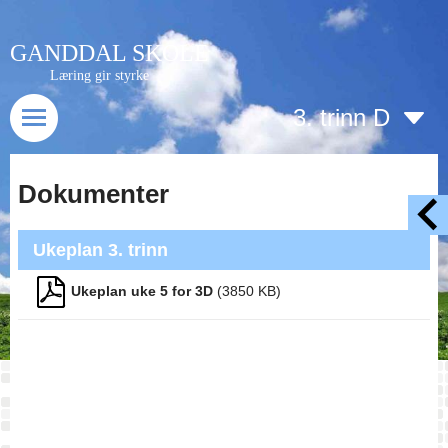
GANDDAL SKOLE
Læring gir styrke
3. trinn D
Dokumenter
Ukeplan 3. trinn
Ukeplan uke 5 for 3D
(
3850
KB)