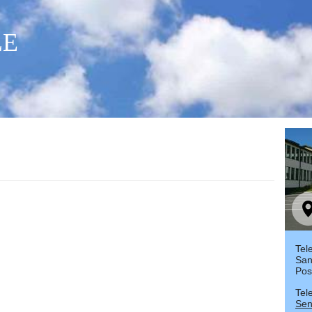
LE
Tel
San
Pos
Tel
Sen