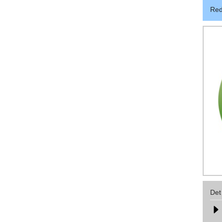
Red
Det