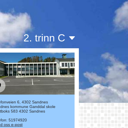
2. trinn C
efonveien 6, 4302 Sandnes
dnes kommune Ganddal skole
tboks 583 4302 Sandnes
efon: 51974920
d oss e-post