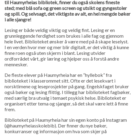
til Haumyrheias bibliotek, finner du også skolens fineste
sted; med blå sofa og green screen og utsikt og gyngestoler
og spill. Og selvsagt, det viktigste av alt, en hel mengde bøker
i alle sjangre!
Lesing er både veldig viktig og veldig fint. Lesing er en
grunnleggende ferdighet som brukes i alle fag og gjennom
hele livet. Biblioteket ønsker å være med på å skape leselyst.
I en verden hvor mer og mer blir digitalt, er det viktig å kunne
finne roen også uten skjerm i blant. Lesing utvider
ordforrådet vårt, gir læring og hjelper oss å forstå andre
mennesker.
De fleste elever på Haumyrheia har en “hyllebok” fra
biblioteket i klasserommet sitt. Ofte er det lesekvart i
norsktimene og leseprosjekter på gang. Engelskfaget bruker
også bøker og lesing flittig. I tillegg har biblioteket fagbøker,
med særlig bra utvalg i temaet psykisk helse. Biblioteket er
organisert etter tema og sjanger, så det skal være lett å finne
frem.
Biblioteket på Haumyrheia har sin egen konto på Instagram
(@haumyrheiasskolebib). Der finner du nye bøker,
konkurranser og informasjon om hva som skjer på