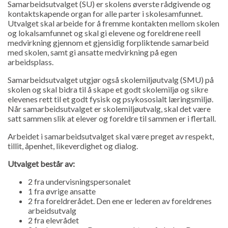
Samarbeidsutvalget (SU) er skolens øverste rådgivende og
kontaktskapende organ for alle parter i skolesamfunnet.
Utvalget skal arbeide for å fremme kontakten mellom skolen
og lokalsamfunnet og skal gi elevene og foreldrene reell
medvirkning gjennom et gjensidig forpliktende samarbeid
med skolen, samt gi ansatte medvirkning på egen
arbeidsplass.
Samarbeidsutvalget utgjør også skolemiljøutvalg (SMU) på
skolen og skal bidra til å skape et godt skolemiljø og sikre
elevenes rett til et godt fysisk og psykososialt læringsmiljø.
Når samarbeidsutvalget er skolemiljøutvalg, skal det være
satt sammen slik at elever og foreldre til sammen er i flertall.
Arbeidet i samarbeidsutvalget skal være preget av respekt,
tillit, åpenhet, likeverdighet og dialog.
Utvalget består av:
2 fra undervisningspersonalet
1 fra øvrige ansatte
2 fra foreldrerådet. Den ene er lederen av foreldrenes
arbeidsutvalg
2 fra elevrådet