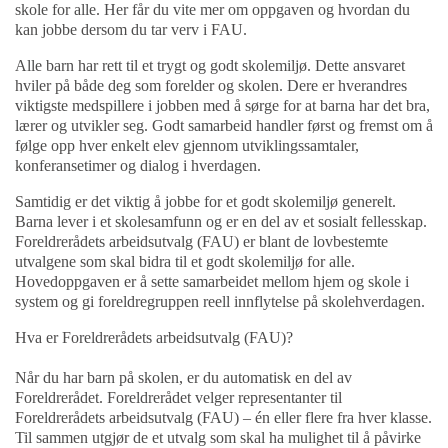
skole for alle. Her får du vite mer om oppgaven og hvordan du
kan jobbe dersom du tar verv i FAU.
Alle barn har rett til et trygt og godt skolemiljø. Dette ansvaret
hviler på både deg som forelder og skolen. Dere er hverandres
viktigste medspillere i jobben med å sørge for at barna har det bra,
lærer og utvikler seg. Godt samarbeid handler først og fremst om å
følge opp hver enkelt elev gjennom utviklingssamtaler,
konferansetimer og dialog i hverdagen.
Samtidig er det viktig å jobbe for et godt skolemiljø generelt.
Barna lever i et skolesamfunn og er en del av et sosialt fellesskap.
Foreldrerådets arbeidsutvalg (FAU) er blant de lovbestemte
utvalgene som skal bidra til et godt skolemiljø for alle.
Hovedoppgaven er å sette samarbeidet mellom hjem og skole i
system og gi foreldregruppen reell innflytelse på skolehverdagen.
Hva er Foreldrerådets arbeidsutvalg (FAU)?
Når du har barn på skolen, er du automatisk en del av
Foreldrerådet. Foreldrerådet velger representanter til
Foreldrerådets arbeidsutvalg (FAU) – én eller flere fra hver klasse.
Til sammen utgjør de et utvalg som skal ha mulighet til å påvirke