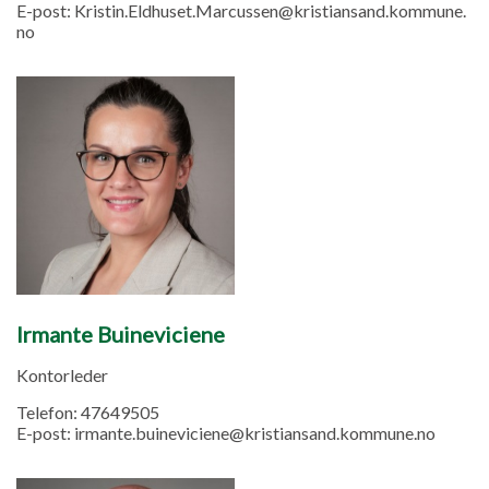
E-post:
Kristin.Eldhuset.Marcussen@kristiansand.kommune.
no
Irmante Buineviciene
Kontorleder
Telefon:
47649505
E-post:
irmante.buineviciene@kristiansand.kommune.no