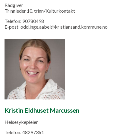
Rådgiver
Trinnleder 10. trinn/Kulturkontakt
Telefon:
90780498
E-post:
odd.inge.aabel@kristiansand.kommune.no
Kristin Eldhuset Marcussen
Helsesykepleier
Telefon:
48297361