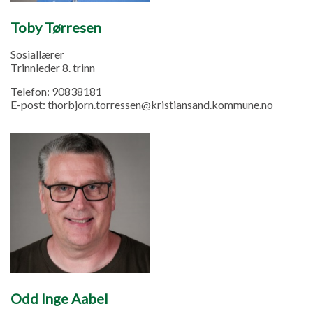
Toby Tørresen
Sosiallærer
Trinnleder 8. trinn
Telefon:
90838181
E-post:
thorbjorn.torressen@kristiansand.kommune.no
Odd Inge Aabel