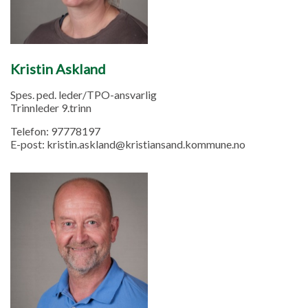
Kristin Askland
Spes. ped. leder/TPO-ansvarlig
Trinnleder 9.trinn
Telefon:
97778197
E-post:
kristin.askland@kristiansand.kommune.no