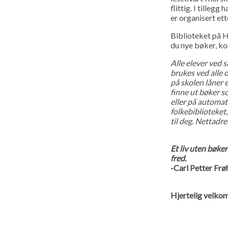
flittig. I tilleg
er organisert ett
Biblioteket på 
du nye bøker, k
Alle elever ved 
brukes ved alle 
på skolen låner 
finne ut bøker so
eller på automat
folkebiblioteket
til deg. Nettadre
Et liv uten bøke
fred.
-Carl Petter Frø
Hjertelig velkom