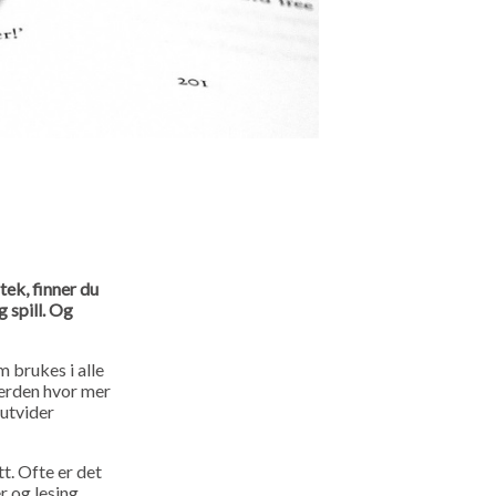
tek, finner du
 spill. Og
m brukes i alle
verden hvor mer
 utvider
t. Ofte er det
r og lesing