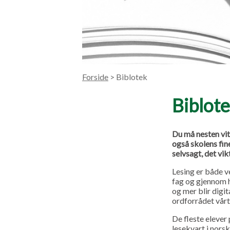
Forside
> Biblotek
Biblot
Du må nesten vite
også skolens fin
selvsagt, det vik
Lesing er både ve
fag og gjennom h
og mer blir digit
ordforrådet vårt
De fleste elever
lesekvart i nors