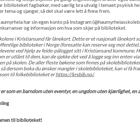
g har biblioteket fagbøker, med særlig bra utvalg i temaet psykisk he
er tema og sjanger, så det skal være lett å finne frem.
Haumyrheia har sin egen konto på Instagram (@haumyrheiasskolebi
onkurranser og informasjon om hva som skjer på biblioteket.
skolene i Kristiansand får lånekort. Dette er et nasjonalt lånekort 
offentlige biblioteker i Norge (foresatte kan reserve seg mot dette
elevene ved hjelp av feide-pålogget sitt i Kristiansand kommune. Hv
m er utlånt til dem, kan de sjekke det ved å logge seg inn enten via
en på skolen. De aller fleste bøkene som finnes på skolebiblioteke
, så dersom boka du ønsker mangler i skolebiblioteket, kan vi få fra
ssen til folkebiblioteket er
https://krsbib.no/.
r er som en barndom uten eventyr, en ungdom uten kjærlighet, en
hling
men til biblioteket!