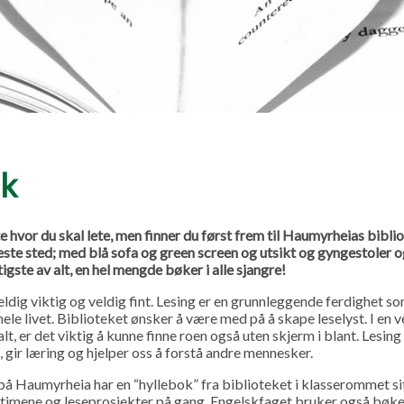
ek
 hvor du skal lete, men finner du først frem til Haumyrheias biblio
este sted; med blå sofa og green screen og utsikt og gyngestoler og
tigste av alt, en hel mengde bøker i alle sjangre!
ldig viktig og veldig fint. Lesing er en grunnleggende ferdighet so
ele livet. Biblioteket ønsker å være med på å skape leselyst. I en 
alt, er det viktig å kunne finne roen også uten skjerm i blant. Lesing
, gir læring og hjelper oss å forstå andre mennesker.
 på Haumyrheia har en “hyllebok” fra biblioteket i klasserommet sit
ktimene og leseprosjekter på gang. Engelskfaget bruker også bøke