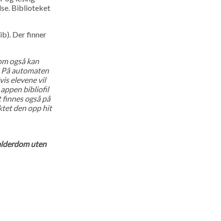
lse. Biblioteket
b). Der finner
som også kan
). På automaten
is elevene vil
 appen bibliofil
t finnes også på
ktet den opp hit
 alderdom uten