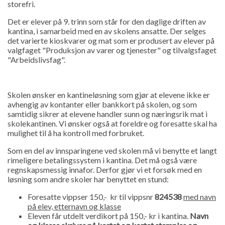
storefri.
Det er elever på 9. trinn som står for den daglige driften av
kantina, i samarbeid med en av skolens ansatte. Der selges
det varierte kioskvarer og mat som er produsert av elever på
valgfaget "Produksjon av varer og tjenester" og tilvalgsfaget
"Arbeidslivsfag".
Skolen ønsker en kantineløsning som gjør at elevene ikke er
avhengig av kontanter eller bankkort på skolen, og som
samtidig sikrer at elevene handler sunn og næringsrik mat i
skolekantinen. Vi ønsker også at foreldre og foresatte skal ha
mulighet til å ha kontroll med forbruket.
Som en del av innsparingene ved skolen må vi benytte et langt
rimeligere betalingssystem i kantina. Det må også være
regnskapsmessig innafor. Derfor gjør vi et forsøk med en
løsning som andre skoler har benyttet en stund:
Foresatte vippser 150,- kr til vippsnr
824538
med navn
på elev, etternavn og klasse
Eleven får utdelt verdikort på 150,- kr i kantina.
Navn