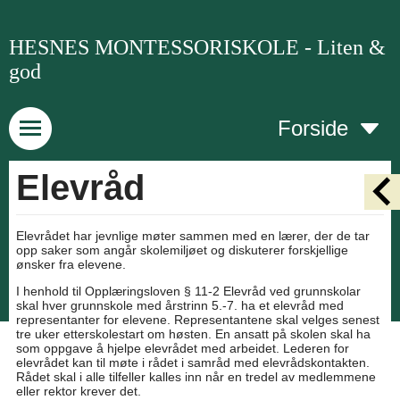
HESNES MONTESSORISKOLE - Liten &
god
Forside
Elevråd
Elevrådet har jevnlige møter sammen med en lærer, der de tar
opp saker som angår skolemiljøet og diskuterer forskjellige
ønsker fra elevene.
I henhold til Opplæringsloven § 11-2 Elevråd ved grunnskolar
skal hver grunnskole med årstrinn 5.-7. ha et elevråd med
representanter for elevene. Representantene skal velges senest
tre uker etterskolestart om høsten. En ansatt på skolen skal ha
som oppgave å hjelpe elevrådet med arbeidet. Lederen for
elevrådet kan til møte i rådet i samråd med elevrådskontakten.
Rådet skal i alle tilfeller kalles inn når en tredel av medlemmene
eller rektor krever det.