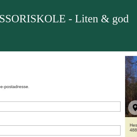
ORISKOLE - Liten & god
n e-postadresse.
Hes
488