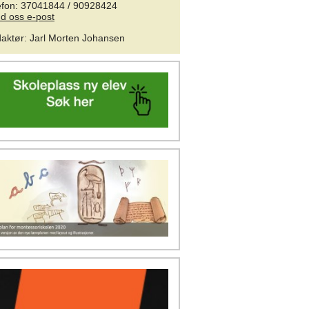
efon: 37041844 / 90928424
d oss e-post
aktør
:
Jarl Morten Johansen