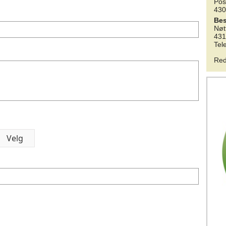
Pos
43
Be
Nøt
43
Tel
Red