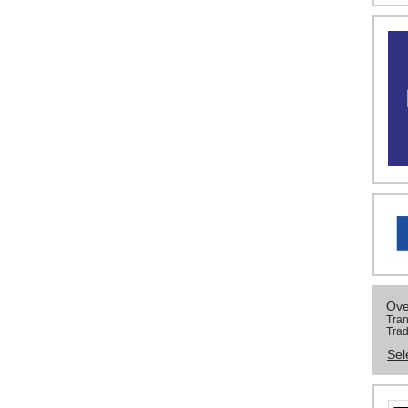
Ove
Tran
Trad
Sel