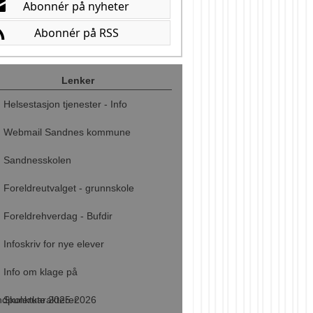
Lenker
Helsestasjon tjenester - Info
Webmail Sandnes kommune
Sandnesskolen
Foreldreutvalget - grunnskole
Foreldrehverdag - Bufdir
Infoskriv for nye elever
Info om klage på
ndpunktkarakterer
Skolerute 2025-2026