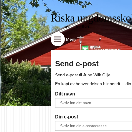
Riska ungdomssko
Læring for livet
Meny
Send e-post
Send e-post til
June Wiik Gilje
.
En kopi av henvendelsen blir sendt til di
Ditt navn
Din e-post