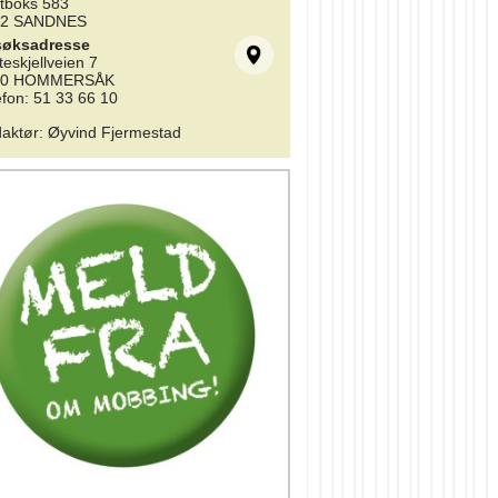
tboks 583
02 SANDNES
søksadresse
teskjellveien 7
10 HOMMERSÅK
efon: 51 33 66 10
aktør
:
Øyvind Fjermestad