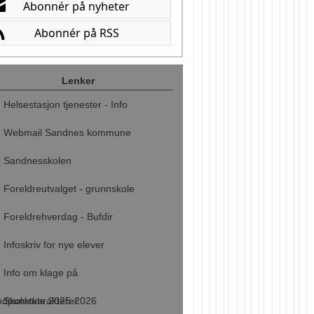
Lenker
Helsestasjon tjenester - Info
Webmail Sandnes kommune
Sandnesskolen
Foreldreutvalget - grunnskole
Foreldrehverdag - Bufdir
Infoskriv for nye elever
Info om klage på
ndpunktkarakterer
Skolerute 2025-2026