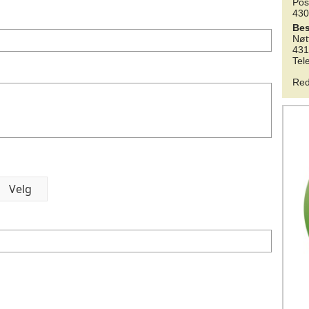
Pos
43
Be
Nøt
43
Tel
Red