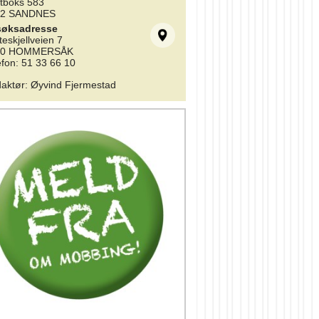
tboks 583
02 SANDNES
søksadresse
teskjellveien 7
10 HOMMERSÅK
efon: 51 33 66 10
aktør
:
Øyvind Fjermestad