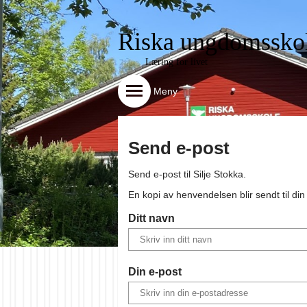
Riska ungdomssko
Læring for livet
Meny
Send e-post
Send e-post til
Silje Stokka
.
En kopi av henvendelsen blir sendt til di
Ditt navn
Din e-post