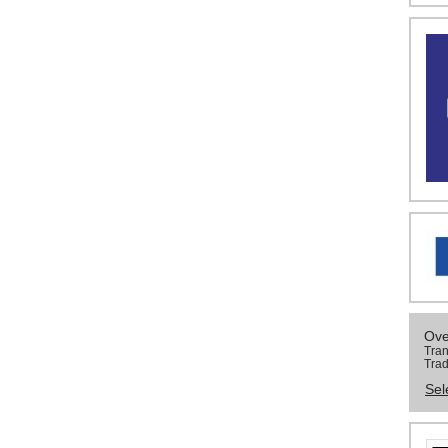
Ove
Tran
Trad
Sel