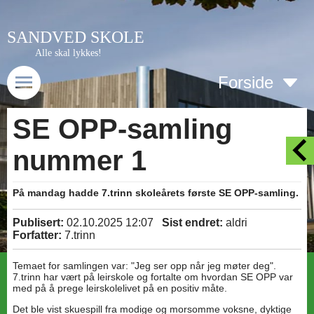
SANDVED SKOLE
Alle skal lykkes!
Forside
SE OPP-samling
nummer 1
På mandag hadde 7.trinn skoleårets første SE OPP-samling.
Publisert:
02.10.2025 12:07
Sist endret:
aldri
Forfatter:
7.trinn
Temaet for samlingen var: "Jeg ser opp når jeg møter deg".
7.trinn har vært på leirskole og fortalte om hvordan SE OPP var
med på å prege leirskolelivet på en positiv måte.
Det ble vist skuespill fra modige og morsomme voksne, dyktige