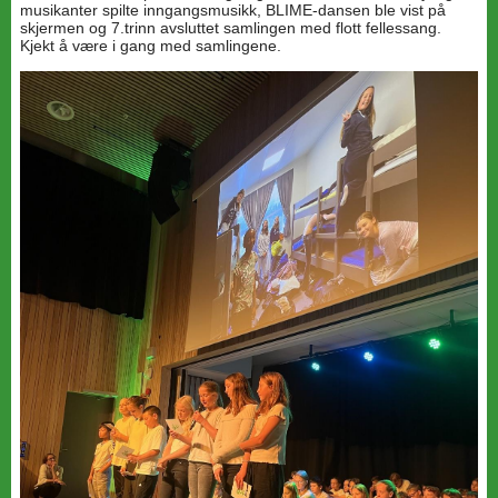
musikanter spilte inngangsmusikk, BLIME-dansen ble vist på
skjermen og 7.trinn avsluttet samlingen med flott fellessang.
Kjekt å være i gang med samlingene.