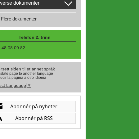
verse dokumenter
Flere dokumenter
Telefon 2. trinn
48 08 09 82
rsett siden til et annet språk
slate page to another language
ucir la página a otro idioma
ect Language
▼