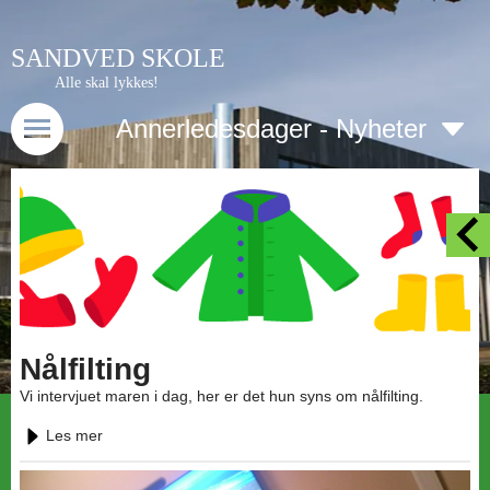
SANDVED SKOLE
Alle skal lykkes!
Annerledesdager - Nyheter
Nålfilting
Vi intervjuet maren i dag, her er det hun syns om nålfilting.
Les mer