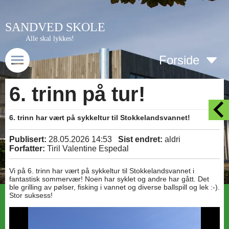
SANDVED SKOLE
Alle skal lykkes!
Forside
6. trinn på tur!
6. trinn har vært på sykkeltur til Stokkelandsvannet!
Publisert:
28.05.2026 14:53
Sist endret:
aldri
Forfatter:
Tiril Valentine Espedal
Vi på 6. trinn har vært på sykkeltur til Stokkelandsvannet i
fantastisk sommervær! Noen har syklet og andre har gått. Det
ble grilling av pølser, fisking i vannet og diverse ballspill og lek :-).
Stor suksess!