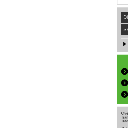
Di
Sk
Ove
Tran
Trad