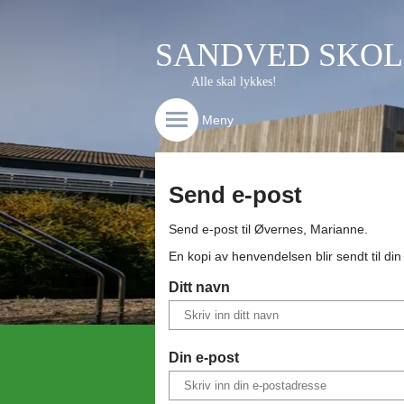
SANDVED SKOL
Alle skal lykkes!
Meny
Send e-post
Send e-post til
Øvernes, Marianne
.
En kopi av henvendelsen blir sendt til di
Ditt navn
Din e-post