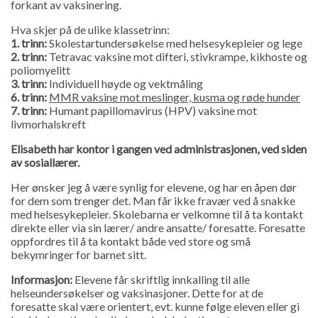
forkant av vaksinering.
Hva skjer på de ulike klassetrinn:
1. trinn:
Skolestartundersøkelse med helsesykepleier og lege
2. trinn:
Tetravac vaksine mot difteri, stivkrampe, kikhoste og
poliomyelitt
3. trinn:
Individuell høyde og vektmåling
6. trinn:
MMR vaksine mot meslinger, kusma og røde hunder
7. trinn:
Humant papillomavirus (HPV) vaksine mot
livmorhalskreft
Elisabeth har kontor i gangen ved administrasjonen, ved siden
av sosiallærer.
Her ønsker jeg å være synlig for elevene, og har en åpen dør
for dem som trenger det. Man får ikke fravær ved å snakke
med helsesykepleier. Skolebarna er velkomne til å ta kontakt
direkte eller via sin lærer/ andre ansatte/ foresatte. Foresatte
oppfordres til å ta kontakt både ved store og små
bekymringer for barnet sitt.
Informasjon:
Elevene får skriftlig innkalling til alle
helseundersøkelser og vaksinasjoner. Dette for at de
foresatte skal være orientert, evt. kunne følge eleven eller gi