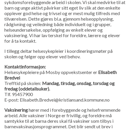
sykdomsforebyggende arbeid i skolen. Vi skal medvirke til at
barn og unge aktivt påvirker sitt eget liv slik at den enkelte
opplever god helse og trivsel og er mest mulig tilfreds med
tilværelsen. Dette gjøres bl.a. gjennom helseopplysning,
rådgivning og veiledning både individuelt og i grupper,
helseundersøkelse, oppfølging av enkelt elever og
vaksinering. Vi har lav terskel for foreldre, lærere og elever
for å ta kontakt.
I tillegg deltar helsesykepleier i koordineringsmøter på
skolen og følger opp elever ved behov.
Kontaktinformasjon:
Helsesykepleiere på Mosby oppvekstsenter er
Elisabeth
Bredvei
Trefftid på skolen:
Mandag, tirsdag, onsdag, torsdag og
fredag (oddetallsuker).
Tlf. 95457900
E-post: Elisabeth.Bredvei@kristiansand.kommune.no
Vaksinering
hører med i forebyggende og helsefremmende
arbeid. Alle vaksiner i Norge er frivillig, og foreldre må
samtykke til at barna deres skal få vaksiner som tilbys i
barnevaksinasjonsprogrammet. Det blir sendt ut brev i