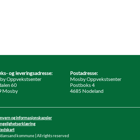
ks- og leveringsadresse:
Postadresse:
by Oppvekstsenter
Mosby Oppvekstsenter
dalen 60
Postboks 4
9 Mosby
4685 Nodeland
nvern og informasjonskapsler
engelighetserklæring
tedskart
stiansand kommune | All rights reserved