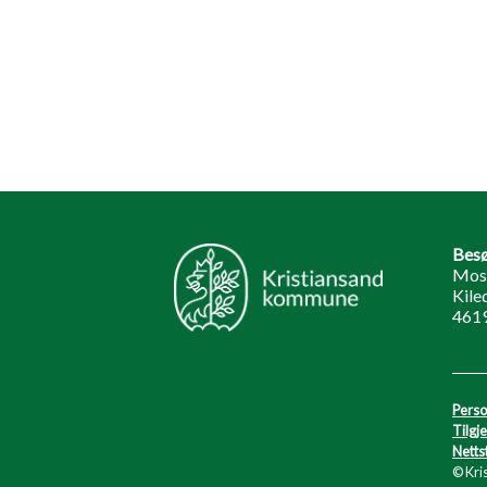
Besø
Mos
Kile
461
Perso
Tilgj
Netts
© Kri